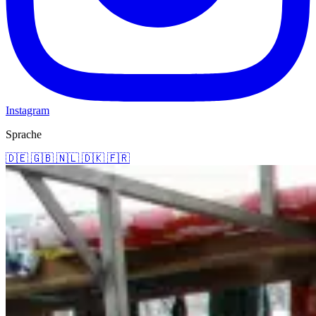
Instagram
Sprache
🇩🇪
🇬🇧
🇳🇱
🇩🇰
🇫🇷