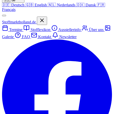
🇩🇪
de
🇩🇪
Deutsch
🇬🇧
English
🇳🇱
Nederlands
🇩🇰
Dansk
🇫🇷
Français
Stoffmarktholland.de
Termine
Stofflexikon
Ausstellerinfo
Über uns
Galerie
FAQ
Kontakt
Newsletter