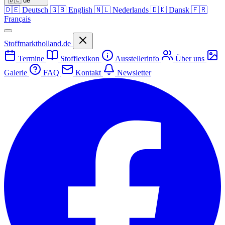
🇩🇪
de
🇩🇪
Deutsch
🇬🇧
English
🇳🇱
Nederlands
🇩🇰
Dansk
🇫🇷
Français
Stoffmarktholland.de
Termine
Stofflexikon
Ausstellerinfo
Über uns
Galerie
FAQ
Kontakt
Newsletter