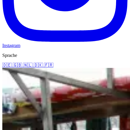
Instagram
Sprache
🇩🇪
🇬🇧
🇳🇱
🇩🇰
🇫🇷