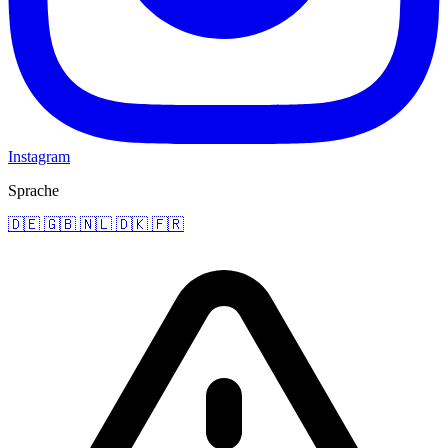
Instagram
Sprache
🇩🇪
🇬🇧
🇳🇱
🇩🇰
🇫🇷