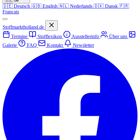
🇩🇪
de
🇩🇪
Deutsch
🇬🇧
English
🇳🇱
Nederlands
🇩🇰
Dansk
🇫🇷
Français
Stoffmarktholland.de
Termine
Stofflexikon
Ausstellerinfo
Über uns
Galerie
FAQ
Kontakt
Newsletter