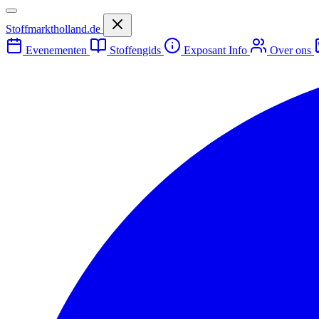
Stoffmarktholland.de
Evenementen
Stoffengids
Exposant Info
Over ons