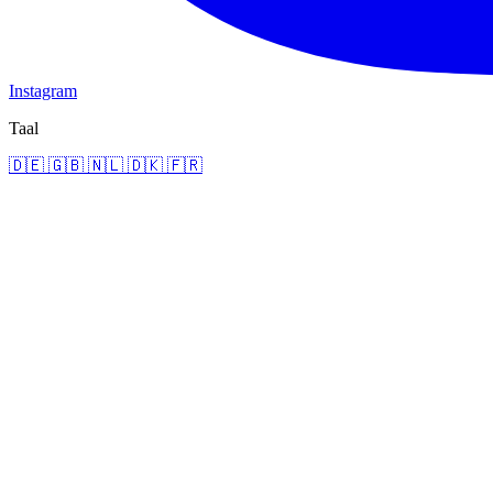
Instagram
Taal
🇩🇪
🇬🇧
🇳🇱
🇩🇰
🇫🇷