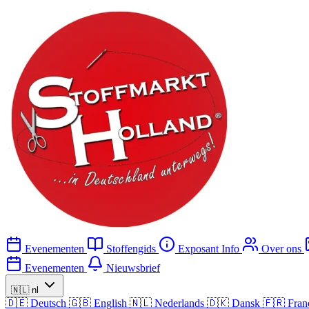
Evenementen
Stoffengids
Exposant Info
Over ons
Evenementen
Nieuwsbrief
🇳🇱
nl
🇩🇪
Deutsch
🇬🇧
English
🇳🇱
Nederlands
🇩🇰
Dansk
🇫🇷
Fran