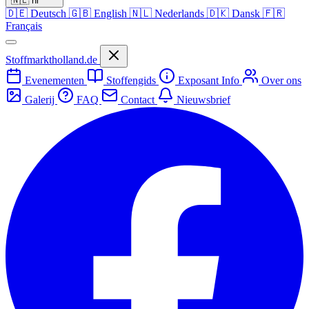
🇳🇱
nl
🇩🇪
Deutsch
🇬🇧
English
🇳🇱
Nederlands
🇩🇰
Dansk
🇫🇷
Français
Stoffmarktholland.de
Evenementen
Stoffengids
Exposant Info
Over ons
Galerij
FAQ
Contact
Nieuwsbrief