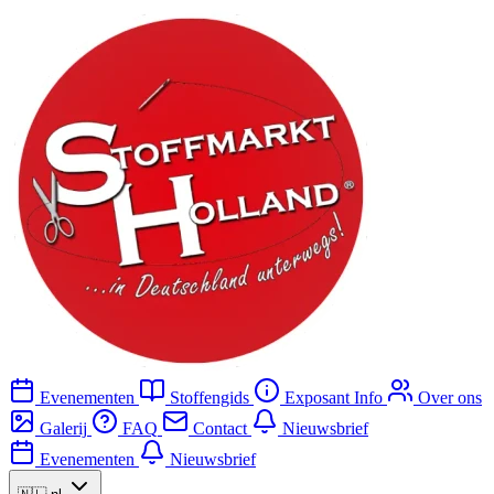
Evenementen
Stoffengids
Exposant Info
Over ons
Galerij
FAQ
Contact
Nieuwsbrief
Evenementen
Nieuwsbrief