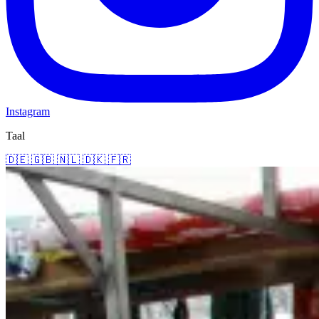
Instagram
Taal
🇩🇪
🇬🇧
🇳🇱
🇩🇰
🇫🇷