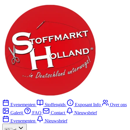
Evenementen
Stoffengids
Exposant Info
Over ons
Galerij
FAQ
Contact
Nieuwsbrief
Evenementen
Nieuwsbrief