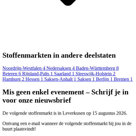
Stoffenmarkten in andere deelstaten
Noordrijn-Westfalen
4
Nedersaksen
4
Baden-Württemberg
8
Beieren
6
Rijnland-Palts
1
Saarland
1
Sleeswijk-Holstein
2
Hamburg
2
Hessen
1
Saksen-Anhalt
1
Saksen
1
Berlijn
1
Bremen
1
Mis geen enkel evenement – Schrijf je in
voor onze nieuwsbrief
De volgende stoffenmarkt is in Leverkusen op 15 augustus 2026.
Ontvang een e-mail wanneer de volgende stoffenmarkt bij jou in de
buurt plaatsvindt!