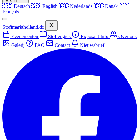
🇳🇱
nl
🇩🇪
Deutsch
🇬🇧
English
🇳🇱
Nederlands
🇩🇰
Dansk
🇫🇷
Français
Stoffmarktholland.de
Evenementen
Stoffengids
Exposant Info
Over ons
Galerij
FAQ
Contact
Nieuwsbrief