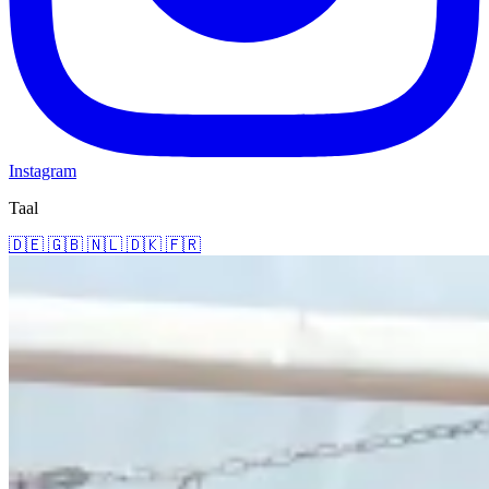
Instagram
Taal
🇩🇪
🇬🇧
🇳🇱
🇩🇰
🇫🇷