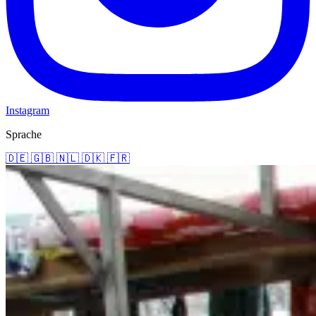
Instagram
Sprache
🇩🇪
🇬🇧
🇳🇱
🇩🇰
🇫🇷