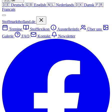
🇩🇪
de
🇩🇪
Deutsch
🇬🇧
English
🇳🇱
Nederlands
🇩🇰
Dansk
🇫🇷
Français
Stoffmarktholland.de
Termine
Stofflexikon
Ausstellerinfo
Über uns
Galerie
FAQ
Kontakt
Newsletter