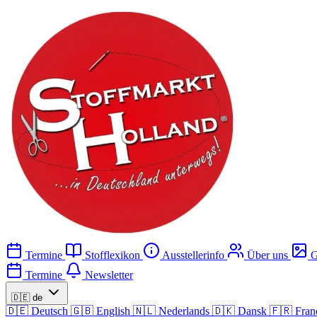
Termine
Stofflexikon
Ausstellerinfo
Über uns
G
Termine
Newsletter
🇩🇪
de
🇩🇪
Deutsch
🇬🇧
English
🇳🇱
Nederlands
🇩🇰
Dansk
🇫🇷
Fran