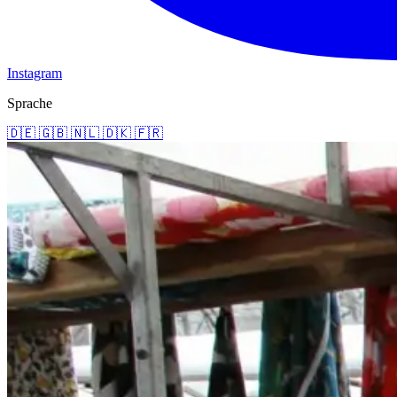
Instagram
Sprache
🇩🇪
🇬🇧
🇳🇱
🇩🇰
🇫🇷