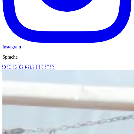
Instagram
Sprache
🇩🇪
🇬🇧
🇳🇱
🇩🇰
🇫🇷