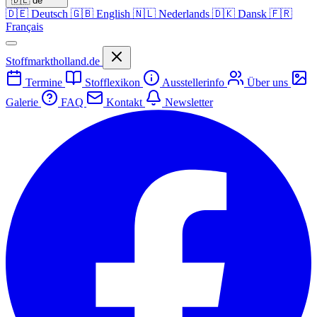
🇩🇪
de
🇩🇪
Deutsch
🇬🇧
English
🇳🇱
Nederlands
🇩🇰
Dansk
🇫🇷
Français
Stoffmarktholland.de
Termine
Stofflexikon
Ausstellerinfo
Über uns
Galerie
FAQ
Kontakt
Newsletter