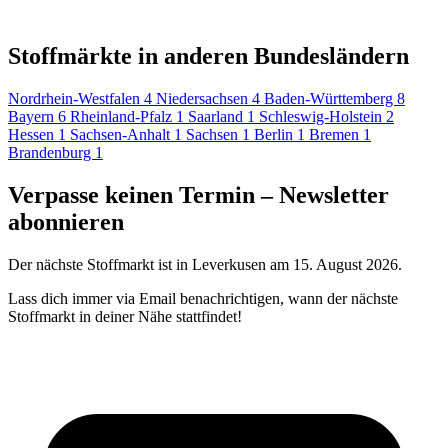
Stoffmärkte in anderen Bundesländern
Nordrhein-Westfalen
4
Niedersachsen
4
Baden-Württemberg
8
Bayern
6
Rheinland-Pfalz
1
Saarland
1
Schleswig-Holstein
2
Hessen
1
Sachsen-Anhalt
1
Sachsen
1
Berlin
1
Bremen
1
Brandenburg
1
Verpasse keinen Termin – Newsletter
abonnieren
Der nächste Stoffmarkt ist in Leverkusen am 15. August 2026.
Lass dich immer via Email benachrichtigen, wann der nächste
Stoffmarkt in deiner Nähe stattfindet!