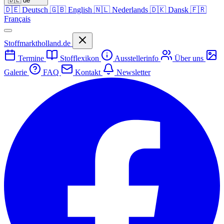
🇩🇪
de
🇩🇪
Deutsch
🇬🇧
English
🇳🇱
Nederlands
🇩🇰
Dansk
🇫🇷
Français
Stoffmarktholland.de
Termine
Stofflexikon
Ausstellerinfo
Über uns
Galerie
FAQ
Kontakt
Newsletter