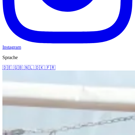
Instagram
Sprache
🇩🇪
🇬🇧
🇳🇱
🇩🇰
🇫🇷