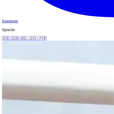
Instagram
Sprache
🇩🇪
🇬🇧
🇳🇱
🇩🇰
🇫🇷