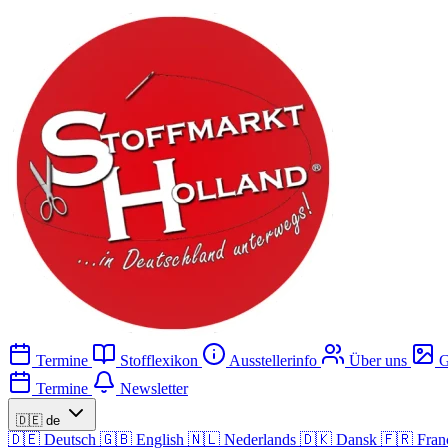
Termine
Stofflexikon
Ausstellerinfo
Über uns
G
Termine
Newsletter
🇩🇪
de
🇩🇪
Deutsch
🇬🇧
English
🇳🇱
Nederlands
🇩🇰
Dansk
🇫🇷
Fran