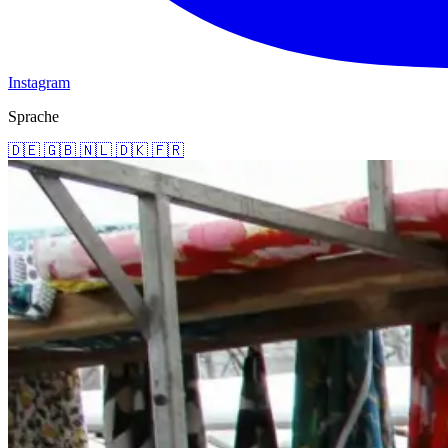
Instagram
Sprache
🇩🇪
🇬🇧
🇳🇱
🇩🇰
🇫🇷