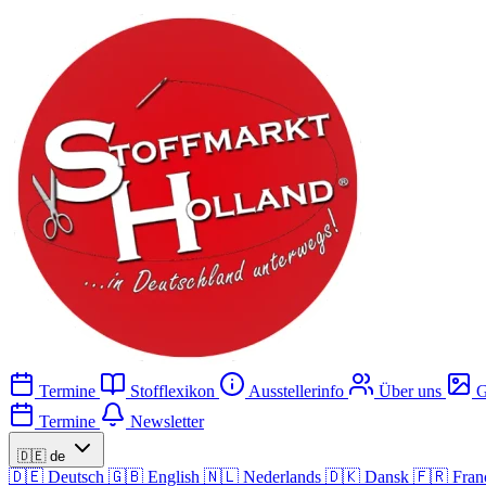
Termine
Stofflexikon
Ausstellerinfo
Über uns
G
Termine
Newsletter
🇩🇪
de
🇩🇪
Deutsch
🇬🇧
English
🇳🇱
Nederlands
🇩🇰
Dansk
🇫🇷
Fran