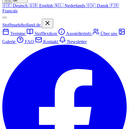
🇩🇪
de
🇩🇪
Deutsch
🇬🇧
English
🇳🇱
Nederlands
🇩🇰
Dansk
🇫🇷
Français
Stoffmarktholland.de
Termine
Stofflexikon
Ausstellerinfo
Über uns
Galerie
FAQ
Kontakt
Newsletter