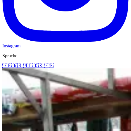
Instagram
Sprache
🇩🇪
🇬🇧
🇳🇱
🇩🇰
🇫🇷