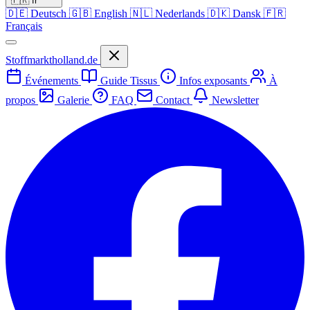
🇫🇷
fr
🇩🇪
Deutsch
🇬🇧
English
🇳🇱
Nederlands
🇩🇰
Dansk
🇫🇷
Français
Stoffmarktholland.de
Événements
Guide Tissus
Infos exposants
À
propos
Galerie
FAQ
Contact
Newsletter