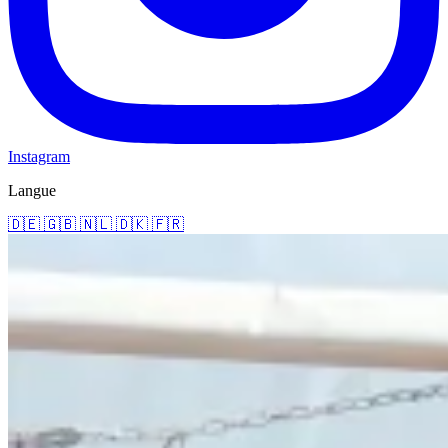
Instagram
Langue
🇩🇪
🇬🇧
🇳🇱
🇩🇰
🇫🇷