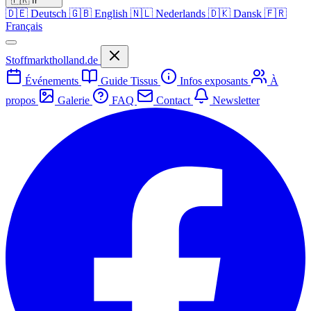
🇫🇷
fr
🇩🇪
Deutsch
🇬🇧
English
🇳🇱
Nederlands
🇩🇰
Dansk
🇫🇷
Français
Stoffmarktholland.de
Événements
Guide Tissus
Infos exposants
À
propos
Galerie
FAQ
Contact
Newsletter