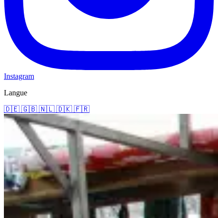
Instagram
Langue
🇩🇪
🇬🇧
🇳🇱
🇩🇰
🇫🇷