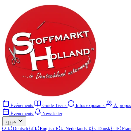
Événements
Guide Tissus
Infos exposants
À propos
Événements
Newsletter
🇫🇷
fr
🇩🇪
Deutsch
🇬🇧
English
🇳🇱
Nederlands
🇩🇰
Dansk
🇫🇷
Fran