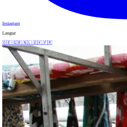
Instagram
Langue
🇩🇪
🇬🇧
🇳🇱
🇩🇰
🇫🇷