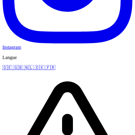
Instagram
Langue
🇩🇪
🇬🇧
🇳🇱
🇩🇰
🇫🇷