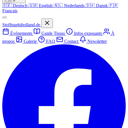
🇫🇷
fr
🇩🇪
Deutsch
🇬🇧
English
🇳🇱
Nederlands
🇩🇰
Dansk
🇫🇷
Français
Stoffmarktholland.de
Événements
Guide Tissus
Infos exposants
À
propos
Galerie
FAQ
Contact
Newsletter