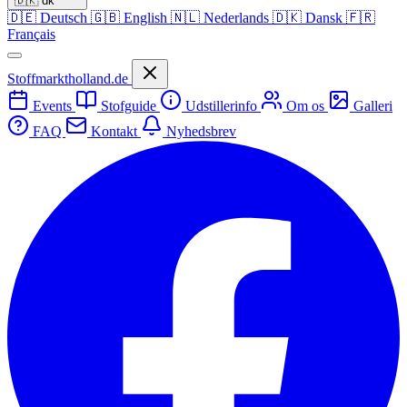
🇩🇰
dk
🇩🇪
Deutsch
🇬🇧
English
🇳🇱
Nederlands
🇩🇰
Dansk
🇫🇷
Français
Stoffmarktholland.de
Events
Stofguide
Udstillerinfo
Om os
Galleri
FAQ
Kontakt
Nyhedsbrev