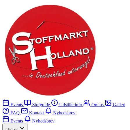
Events
Stofguide
Udstillerinfo
Om os
Galleri
FAQ
Kontakt
Nyhedsbrev
Events
Nyhedsbrev