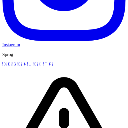
Instagram
Sprog
🇩🇪
🇬🇧
🇳🇱
🇩🇰
🇫🇷