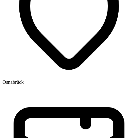
Osnabrück