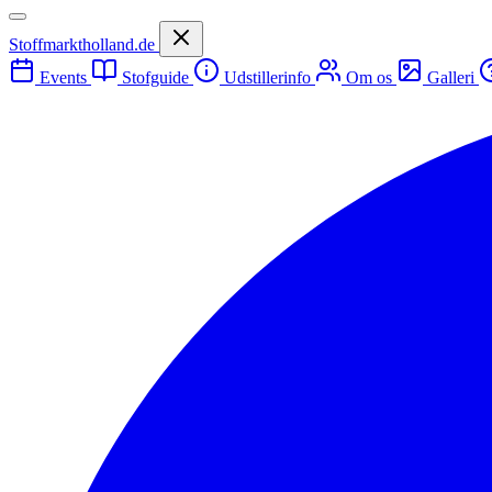
Stoffmarktholland.de
Events
Stofguide
Udstillerinfo
Om os
Galleri