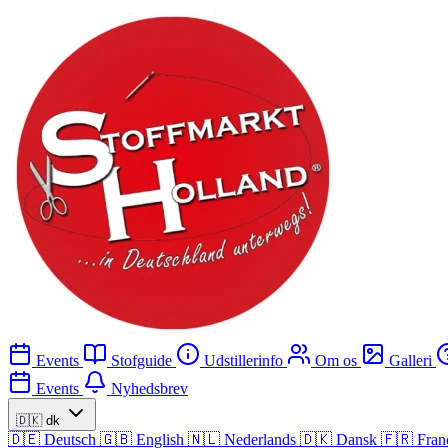
Events
Stofguide
Udstillerinfo
Om os
Galleri
Events
Nyhedsbrev
🇩🇰
dk
🇩🇪
Deutsch
🇬🇧
English
🇳🇱
Nederlands
🇩🇰
Dansk
🇫🇷
Fran