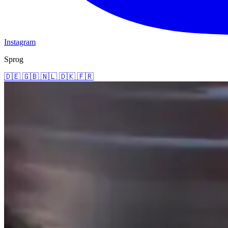
Instagram
Sprog
🇩🇪
🇬🇧
🇳🇱
🇩🇰
🇫🇷