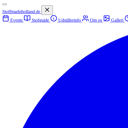
Stoffmarktholland.de
Events
Stofguide
Udstillerinfo
Om os
Galleri