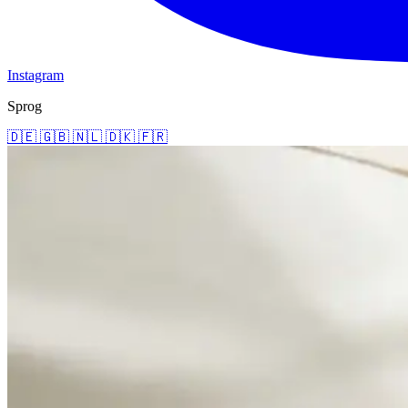
Instagram
Sprog
🇩🇪
🇬🇧
🇳🇱
🇩🇰
🇫🇷