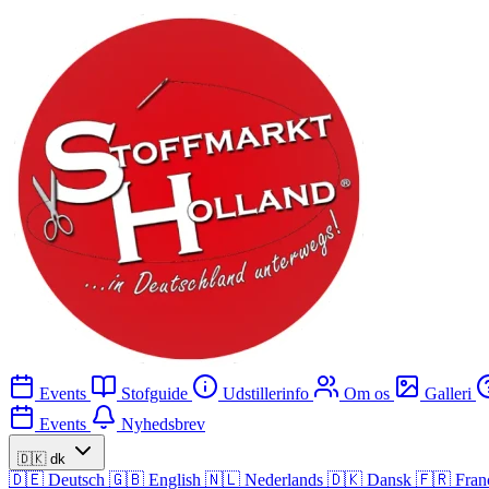
Events
Stofguide
Udstillerinfo
Om os
Galleri
Events
Nyhedsbrev
🇩🇰
dk
🇩🇪
Deutsch
🇬🇧
English
🇳🇱
Nederlands
🇩🇰
Dansk
🇫🇷
Fran