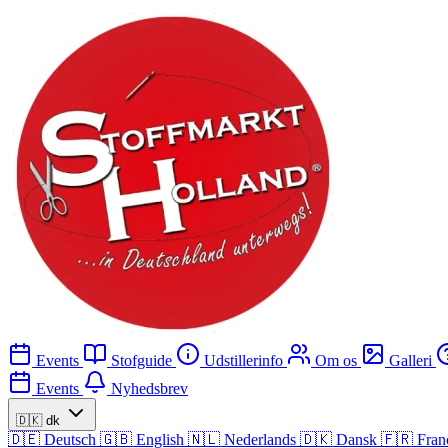
Events
Stofguide
Udstillerinfo
Om os
Galleri
Events
Nyhedsbrev
🇩🇰
dk
🇩🇪
Deutsch
🇬🇧
English
🇳🇱
Nederlands
🇩🇰
Dansk
🇫🇷
Fran