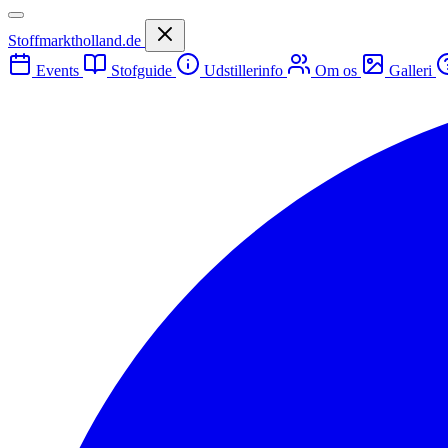
Stoffmarktholland.de
Events
Stofguide
Udstillerinfo
Om os
Galleri