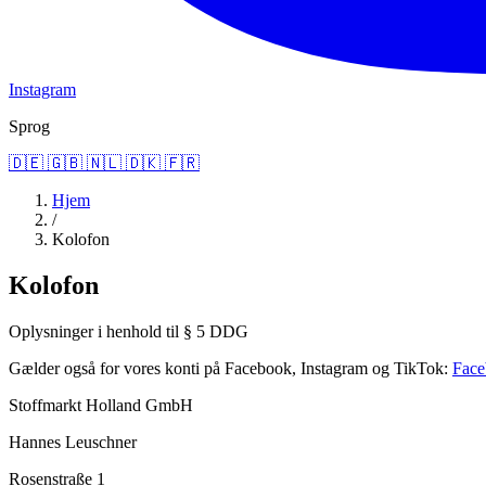
Instagram
Sprog
🇩🇪
🇬🇧
🇳🇱
🇩🇰
🇫🇷
Hjem
/
Kolofon
Kolofon
Oplysninger i henhold til § 5 DDG
Gælder også for vores konti på Facebook, Instagram og TikTok:
Fac
Stoffmarkt Holland GmbH
Hannes Leuschner
Rosenstraße 1