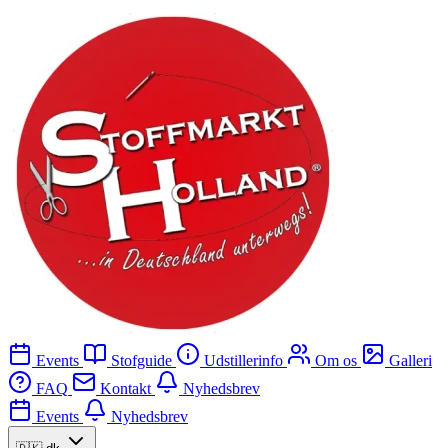
Events
Stofguide
Udstillerinfo
Om os
Galleri
FAQ
Kontakt
Nyhedsbrev
Events
Nyhedsbrev