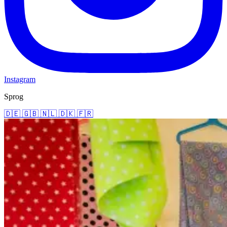
Instagram
Sprog
🇩🇪
🇬🇧
🇳🇱
🇩🇰
🇫🇷