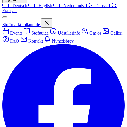
🇩🇰
dk
🇩🇪
Deutsch
🇬🇧
English
🇳🇱
Nederlands
🇩🇰
Dansk
🇫🇷
Français
Stoffmarktholland.de
Events
Stofguide
Udstillerinfo
Om os
Galleri
FAQ
Kontakt
Nyhedsbrev