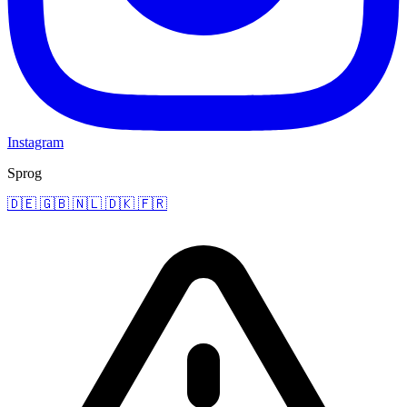
Instagram
Sprog
🇩🇪
🇬🇧
🇳🇱
🇩🇰
🇫🇷