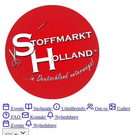
Events
Stofguide
Udstillerinfo
Om os
Galleri
FAQ
Kontakt
Nyhedsbrev
Events
Nyhedsbrev