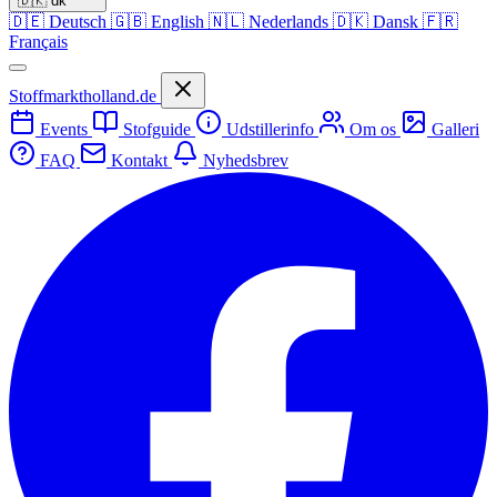
🇩🇰
dk
🇩🇪
Deutsch
🇬🇧
English
🇳🇱
Nederlands
🇩🇰
Dansk
🇫🇷
Français
Stoffmarktholland.de
Events
Stofguide
Udstillerinfo
Om os
Galleri
FAQ
Kontakt
Nyhedsbrev