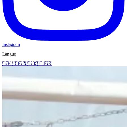
Instagram
Langue
🇩🇪
🇬🇧
🇳🇱
🇩🇰
🇫🇷