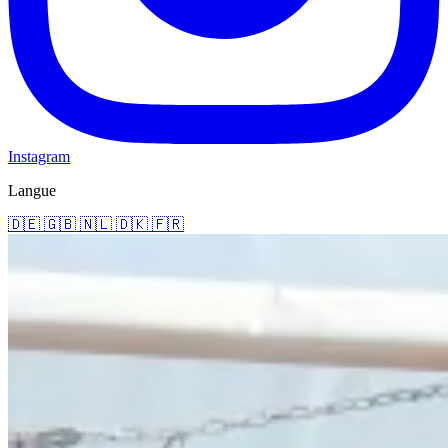
Instagram
Langue
🇩🇪
🇬🇧
🇳🇱
🇩🇰
🇫🇷