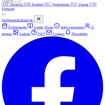
🇫🇷
fr
🇩🇪
Deutsch
🇬🇧
English
🇳🇱
Nederlands
🇩🇰
Dansk
🇫🇷
Français
Stoffmarktholland.de
Événements
Guide Tissus
Infos exposants
À
propos
Galerie
FAQ
Contact
Newsletter