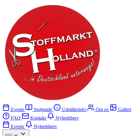
Events
Stofguide
Udstillerinfo
Om os
Galleri
FAQ
Kontakt
Nyhedsbrev
Events
Nyhedsbrev