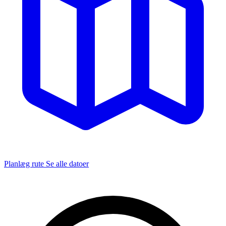
Planlæg rute
Se alle datoer