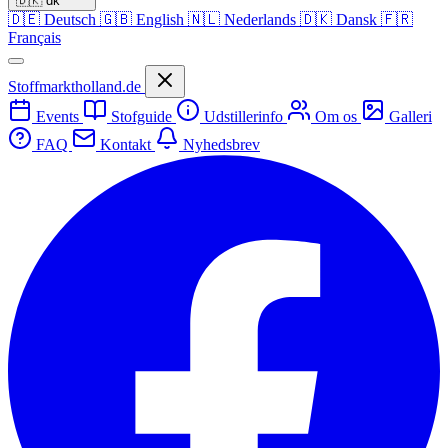
🇩🇰
dk
🇩🇪
Deutsch
🇬🇧
English
🇳🇱
Nederlands
🇩🇰
Dansk
🇫🇷
Français
Stoffmarktholland.de
Events
Stofguide
Udstillerinfo
Om os
Galleri
FAQ
Kontakt
Nyhedsbrev