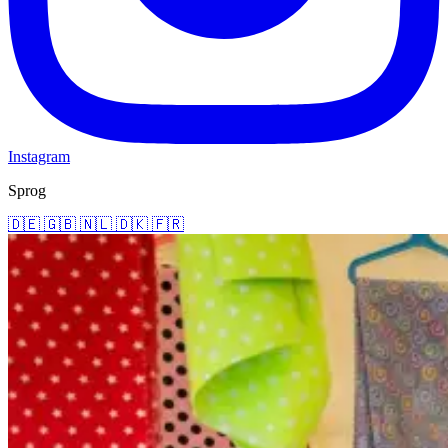
Instagram
Sprog
🇩🇪
🇬🇧
🇳🇱
🇩🇰
🇫🇷