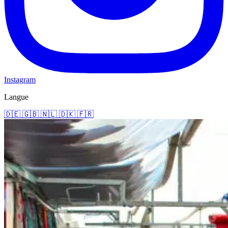
Instagram
Langue
🇩🇪
🇬🇧
🇳🇱
🇩🇰
🇫🇷