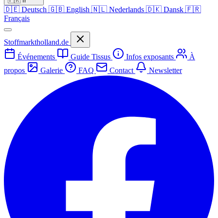
🇫🇷
fr
🇩🇪
Deutsch
🇬🇧
English
🇳🇱
Nederlands
🇩🇰
Dansk
🇫🇷
Français
Stoffmarktholland.de
Événements
Guide Tissus
Infos exposants
À
propos
Galerie
FAQ
Contact
Newsletter