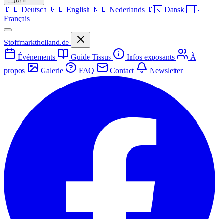
🇫🇷
fr
🇩🇪
Deutsch
🇬🇧
English
🇳🇱
Nederlands
🇩🇰
Dansk
🇫🇷
Français
Stoffmarktholland.de
Événements
Guide Tissus
Infos exposants
À
propos
Galerie
FAQ
Contact
Newsletter