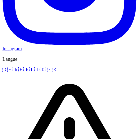
Instagram
Langue
🇩🇪
🇬🇧
🇳🇱
🇩🇰
🇫🇷