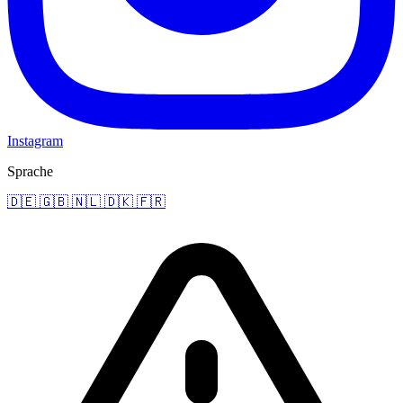
Instagram
Sprache
🇩🇪
🇬🇧
🇳🇱
🇩🇰
🇫🇷