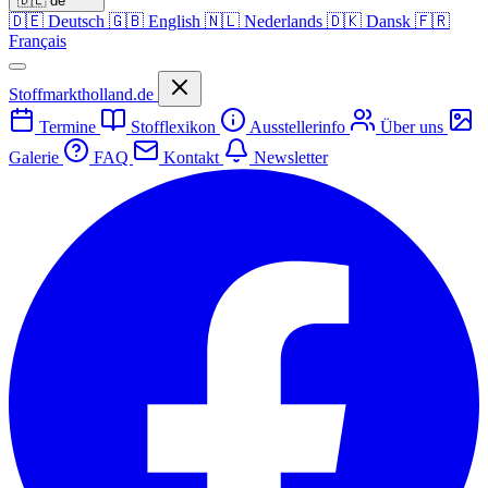
🇩🇪
de
🇩🇪
Deutsch
🇬🇧
English
🇳🇱
Nederlands
🇩🇰
Dansk
🇫🇷
Français
Stoffmarktholland.de
Termine
Stofflexikon
Ausstellerinfo
Über uns
Galerie
FAQ
Kontakt
Newsletter