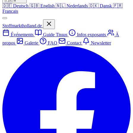
🇫🇷
fr
🇩🇪
Deutsch
🇬🇧
English
🇳🇱
Nederlands
🇩🇰
Dansk
🇫🇷
Français
Stoffmarktholland.de
Événements
Guide Tissus
Infos exposants
À
propos
Galerie
FAQ
Contact
Newsletter