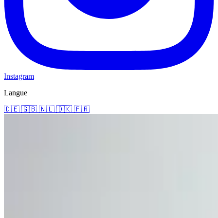
Instagram
Langue
🇩🇪
🇬🇧
🇳🇱
🇩🇰
🇫🇷