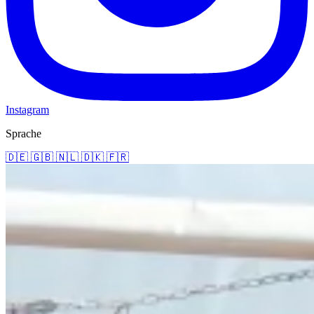
Instagram
Sprache
🇩🇪
🇬🇧
🇳🇱
🇩🇰
🇫🇷