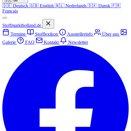
🇩🇪
de
🇩🇪
Deutsch
🇬🇧
English
🇳🇱
Nederlands
🇩🇰
Dansk
🇫🇷
Français
Stoffmarktholland.de
Termine
Stofflexikon
Ausstellerinfo
Über uns
Galerie
FAQ
Kontakt
Newsletter