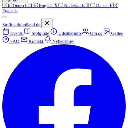
🇩🇰
dk
🇩🇪
Deutsch
🇬🇧
English
🇳🇱
Nederlands
🇩🇰
Dansk
🇫🇷
Français
Stoffmarktholland.de
Events
Stofguide
Udstillerinfo
Om os
Galleri
FAQ
Kontakt
Nyhedsbrev