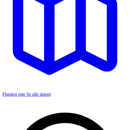
Planlæg rute
Se alle datoer