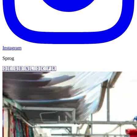
Instagram
Sprog
🇩🇪
🇬🇧
🇳🇱
🇩🇰
🇫🇷