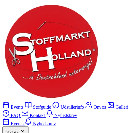
Events
Stofguide
Udstillerinfo
Om os
Galleri
FAQ
Kontakt
Nyhedsbrev
Events
Nyhedsbrev