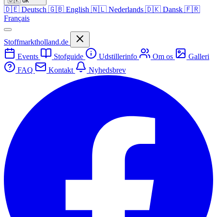
🇩🇰
dk
🇩🇪
Deutsch
🇬🇧
English
🇳🇱
Nederlands
🇩🇰
Dansk
🇫🇷
Français
Stoffmarktholland.de
Events
Stofguide
Udstillerinfo
Om os
Galleri
FAQ
Kontakt
Nyhedsbrev