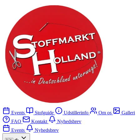
Events
Stofguide
Udstillerinfo
Om os
Galleri
FAQ
Kontakt
Nyhedsbrev
Events
Nyhedsbrev