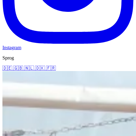
Instagram
Sprog
🇩🇪
🇬🇧
🇳🇱
🇩🇰
🇫🇷