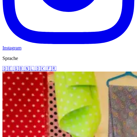
Instagram
Sprache
🇩🇪
🇬🇧
🇳🇱
🇩🇰
🇫🇷