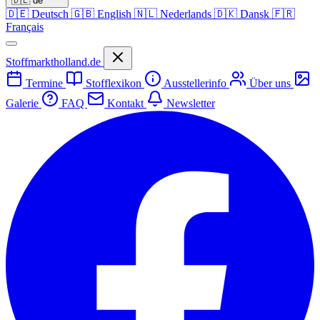
🇩🇪
de
🇩🇪
Deutsch
🇬🇧
English
🇳🇱
Nederlands
🇩🇰
Dansk
🇫🇷
Français
Stoffmarktholland.de
Termine
Stofflexikon
Ausstellerinfo
Über uns
Galerie
FAQ
Kontakt
Newsletter