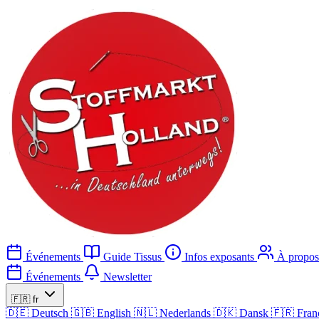
Événements
Guide Tissus
Infos exposants
À propos
Événements
Newsletter
🇫🇷
fr
🇩🇪
Deutsch
🇬🇧
English
🇳🇱
Nederlands
🇩🇰
Dansk
🇫🇷
Fran