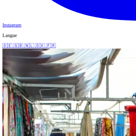
Instagram
Langue
🇩🇪
🇬🇧
🇳🇱
🇩🇰
🇫🇷