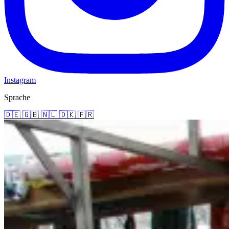
Instagram
Sprache
🇩🇪
🇬🇧
🇳🇱
🇩🇰
🇫🇷