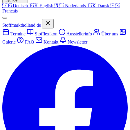
🇩🇪
de
🇩🇪
Deutsch
🇬🇧
English
🇳🇱
Nederlands
🇩🇰
Dansk
🇫🇷
Français
Stoffmarktholland.de
Termine
Stofflexikon
Ausstellerinfo
Über uns
Galerie
FAQ
Kontakt
Newsletter