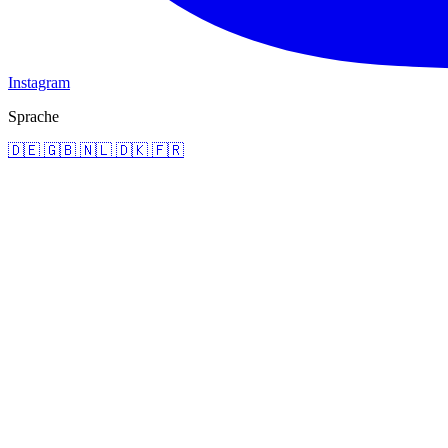
Instagram
Sprache
🇩🇪
🇬🇧
🇳🇱
🇩🇰
🇫🇷