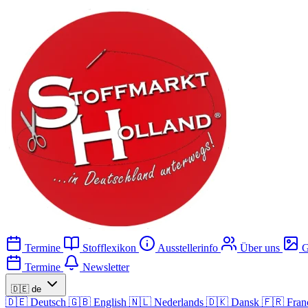
Termine
Stofflexikon
Ausstellerinfo
Über uns
G
Termine
Newsletter
🇩🇪
de
🇩🇪
Deutsch
🇬🇧
English
🇳🇱
Nederlands
🇩🇰
Dansk
🇫🇷
Fran