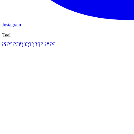
Instagram
Taal
🇩🇪
🇬🇧
🇳🇱
🇩🇰
🇫🇷