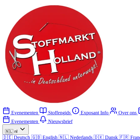
Evenementen
Stoffengids
Exposant Info
Over ons
Evenementen
Nieuwsbrief
🇳🇱
nl
🇩🇪
Deutsch
🇬🇧
English
🇳🇱
Nederlands
🇩🇰
Dansk
🇫🇷
Fran