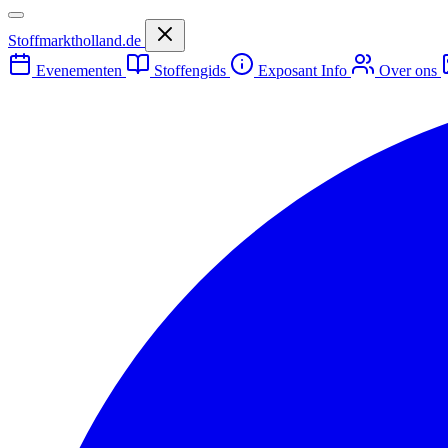
Stoffmarktholland.de
Evenementen
Stoffengids
Exposant Info
Over ons