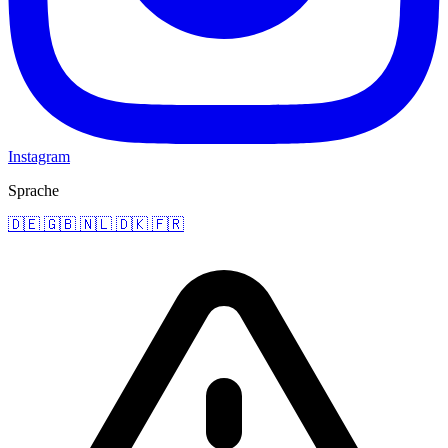
Instagram
Sprache
🇩🇪
🇬🇧
🇳🇱
🇩🇰
🇫🇷