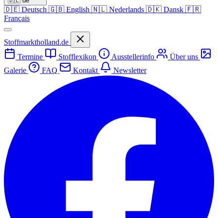
🇩🇪
de
🇩🇪
Deutsch
🇬🇧
English
🇳🇱
Nederlands
🇩🇰
Dansk
🇫🇷
Français
Stoffmarktholland.de
Termine
Stofflexikon
Ausstellerinfo
Über uns
Galerie
FAQ
Kontakt
Newsletter