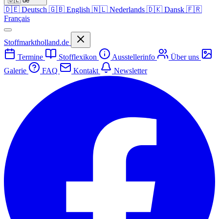
🇩🇪
de
🇩🇪
Deutsch
🇬🇧
English
🇳🇱
Nederlands
🇩🇰
Dansk
🇫🇷
Français
Stoffmarktholland.de
Termine
Stofflexikon
Ausstellerinfo
Über uns
Galerie
FAQ
Kontakt
Newsletter