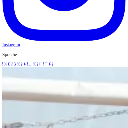
Instagram
Sprache
🇩🇪
🇬🇧
🇳🇱
🇩🇰
🇫🇷