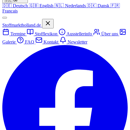
🇩🇪
de
🇩🇪
Deutsch
🇬🇧
English
🇳🇱
Nederlands
🇩🇰
Dansk
🇫🇷
Français
Stoffmarktholland.de
Termine
Stofflexikon
Ausstellerinfo
Über uns
Galerie
FAQ
Kontakt
Newsletter