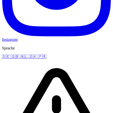
Instagram
Sprache
🇩🇪
🇬🇧
🇳🇱
🇩🇰
🇫🇷