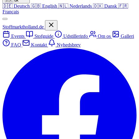
🇩🇰
dk
🇩🇪
Deutsch
🇬🇧
English
🇳🇱
Nederlands
🇩🇰
Dansk
🇫🇷
Français
Stoffmarktholland.de
Events
Stofguide
Udstillerinfo
Om os
Galleri
FAQ
Kontakt
Nyhedsbrev