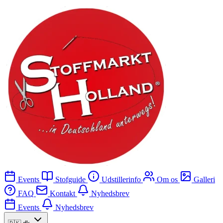
Events
Stofguide
Udstillerinfo
Om os
Galleri
FAQ
Kontakt
Nyhedsbrev
Events
Nyhedsbrev