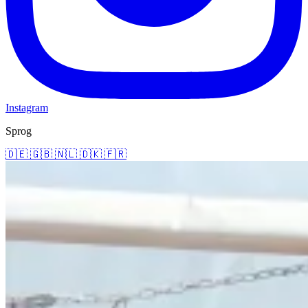
Instagram
Sprog
🇩🇪
🇬🇧
🇳🇱
🇩🇰
🇫🇷