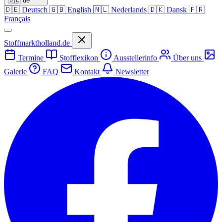
🇩🇪
de
🇩🇪
Deutsch
🇬🇧
English
🇳🇱
Nederlands
🇩🇰
Dansk
🇫🇷
Français
Stoffmarktholland.de
Termine
Stofflexikon
Ausstellerinfo
Über uns
Galerie
FAQ
Kontakt
Newsletter