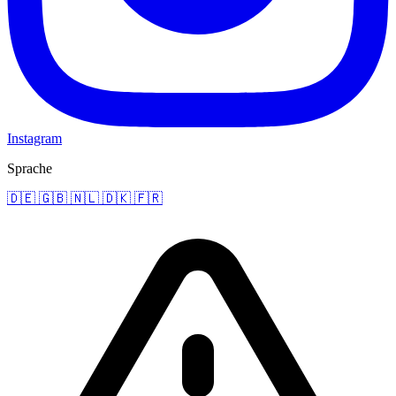
Instagram
Sprache
🇩🇪
🇬🇧
🇳🇱
🇩🇰
🇫🇷