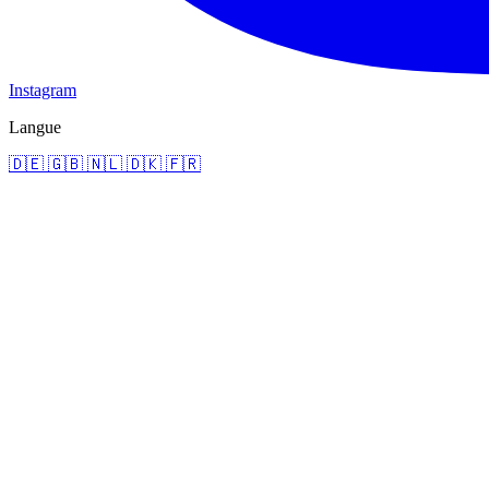
Instagram
Langue
🇩🇪
🇬🇧
🇳🇱
🇩🇰
🇫🇷