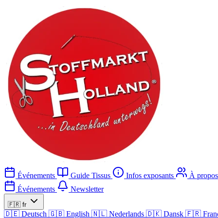
Événements
Guide Tissus
Infos exposants
À propos
Événements
Newsletter
🇫🇷
fr
🇩🇪
Deutsch
🇬🇧
English
🇳🇱
Nederlands
🇩🇰
Dansk
🇫🇷
Fran