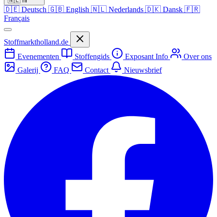
🇳🇱
nl
🇩🇪
Deutsch
🇬🇧
English
🇳🇱
Nederlands
🇩🇰
Dansk
🇫🇷
Français
Stoffmarktholland.de
Evenementen
Stoffengids
Exposant Info
Over ons
Galerij
FAQ
Contact
Nieuwsbrief