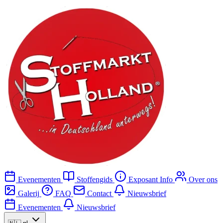
Evenementen
Stoffengids
Exposant Info
Over ons
Galerij
FAQ
Contact
Nieuwsbrief
Evenementen
Nieuwsbrief