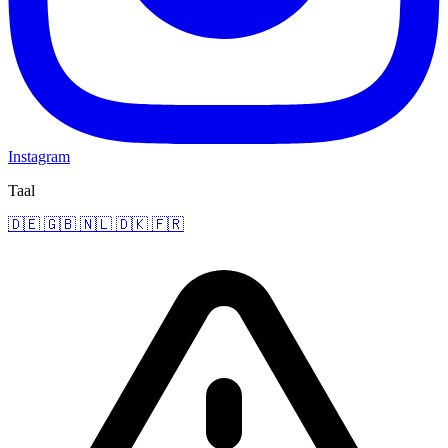
Instagram
Taal
🇩🇪
🇬🇧
🇳🇱
🇩🇰
🇫🇷