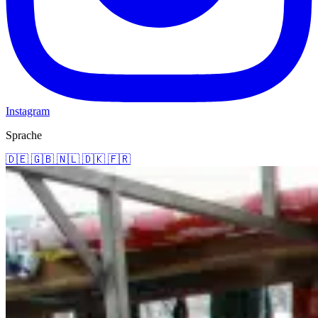
Instagram
Sprache
🇩🇪
🇬🇧
🇳🇱
🇩🇰
🇫🇷