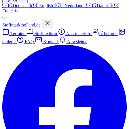
🇩🇪
de
🇩🇪
Deutsch
🇬🇧
English
🇳🇱
Nederlands
🇩🇰
Dansk
🇫🇷
Français
Stoffmarktholland.de
Termine
Stofflexikon
Ausstellerinfo
Über uns
Galerie
FAQ
Kontakt
Newsletter