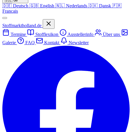
🇩🇪
de
🇩🇪
Deutsch
🇬🇧
English
🇳🇱
Nederlands
🇩🇰
Dansk
🇫🇷
Français
Stoffmarktholland.de
Termine
Stofflexikon
Ausstellerinfo
Über uns
Galerie
FAQ
Kontakt
Newsletter