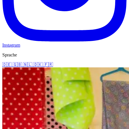
Instagram
Sprache
🇩🇪
🇬🇧
🇳🇱
🇩🇰
🇫🇷