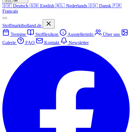
🇩🇪
de
🇩🇪
Deutsch
🇬🇧
English
🇳🇱
Nederlands
🇩🇰
Dansk
🇫🇷
Français
Stoffmarktholland.de
Termine
Stofflexikon
Ausstellerinfo
Über uns
Galerie
FAQ
Kontakt
Newsletter