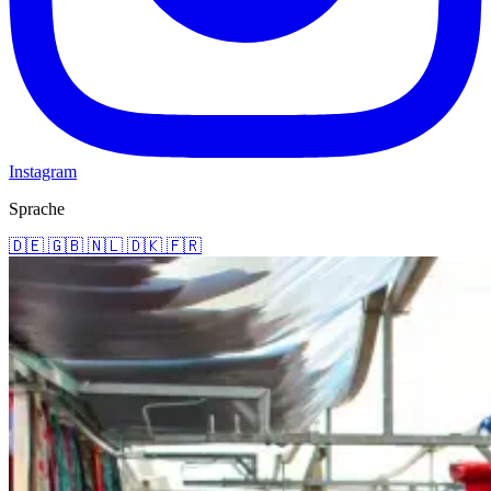
Instagram
Sprache
🇩🇪
🇬🇧
🇳🇱
🇩🇰
🇫🇷