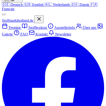
🇩🇪
de
🇩🇪
Deutsch
🇬🇧
English
🇳🇱
Nederlands
🇩🇰
Dansk
🇫🇷
Français
Stoffmarktholland.de
Termine
Stofflexikon
Ausstellerinfo
Über uns
Galerie
FAQ
Kontakt
Newsletter