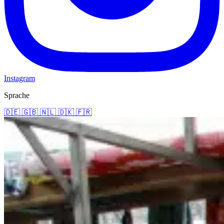
Instagram
Sprache
🇩🇪
🇬🇧
🇳🇱
🇩🇰
🇫🇷