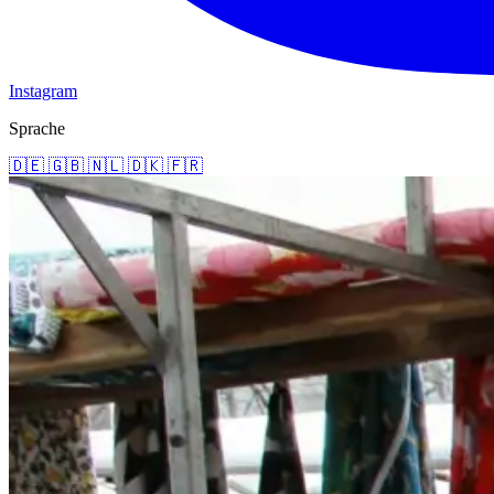
Instagram
Sprache
🇩🇪
🇬🇧
🇳🇱
🇩🇰
🇫🇷