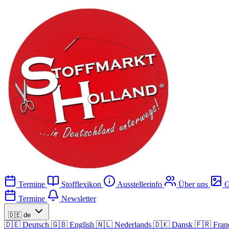
Termine
Stofflexikon
Ausstellerinfo
Über uns
G
Termine
Newsletter
🇩🇪
de
🇩🇪
Deutsch
🇬🇧
English
🇳🇱
Nederlands
🇩🇰
Dansk
🇫🇷
Fran